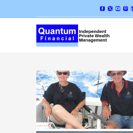
Skip
Facebook
X
YouTube
Pint
to
content